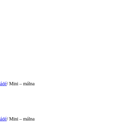
ládé
/
Mini – málna
ládé
/
Mini – málna