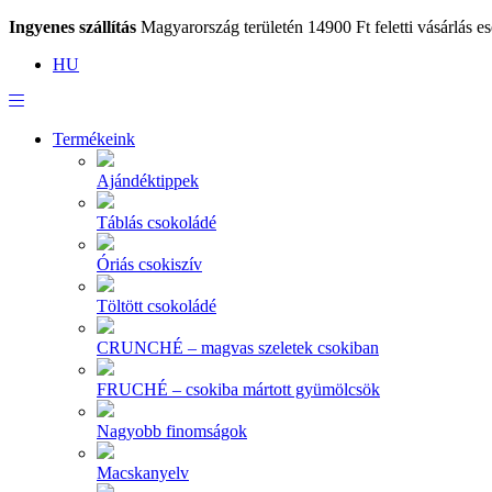
Ingyenes szállítás
Magyarország területén 14900 Ft feletti vásárlás es
HU
Termékeink
Ajándéktippek
Táblás csokoládé
Óriás csokiszív
Töltött csokoládé
CRUNCHÉ – magvas szeletek csokiban
FRUCHÉ – csokiba mártott gyümölcsök
Nagyobb finomságok
Macskanyelv