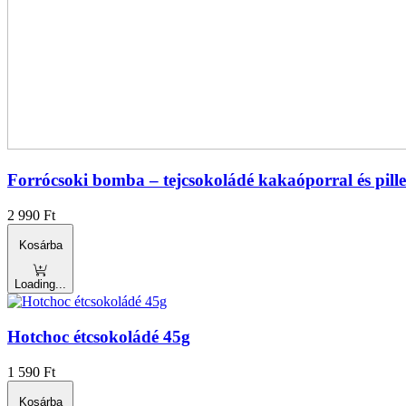
Forrócsoki bomba – tejcsokoládé kakaóporral és pille
2 990
Ft
Kosárba
Loading...
Hotchoc étcsokoládé 45g
1 590
Ft
Kosárba