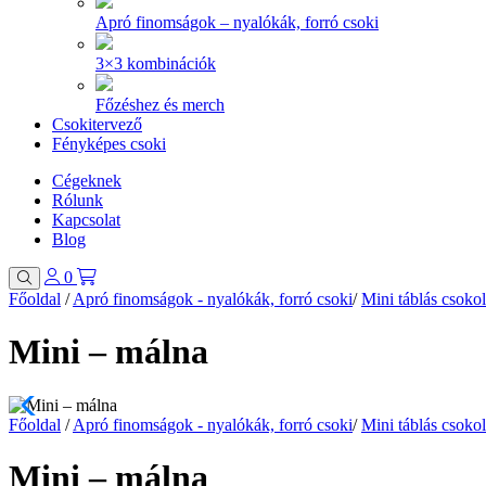
Apró finomságok – nyalókák, forró csoki
3×3 kombinációk
Főzéshez és merch
Csokitervező
Fényképes csoki
Cégeknek
Rólunk
Kapcsolat
Blog
0
Főoldal
/
Apró finomságok - nyalókák, forró csoki
/
Mini táblás csoko
Mini – málna
Főoldal
/
Apró finomságok - nyalókák, forró csoki
/
Mini táblás csoko
Mini – málna