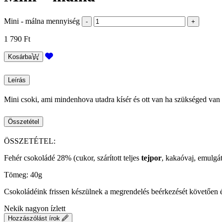
Mini - málna mennyiség
1 790
Ft
Kosárba
Leírás
Mini csoki, ami mindenhova utadra kísér és ott van ha szükséged van 
Összetétel
ÖSSZETÉTEL:
Fehér csokoládé 28% (cukor, szárított teljes
tejpor
, kakaóvaj, emulgát
Tömeg: 40g
Csokoládéink frissen készülnek a megrendelés beérkezését követően 
Nekik nagyon ízlett
Hozzászólást írok