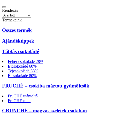
Rendezés
Termékeink
Összes termék
Ajándéktippek
Táblás csokoládé
Fehér csokoládé 28%
Étcsokoládé 60%
Tejcsokoládé 33%
Étcsokoládé 80%
FRUCHÉ – csokiba mártott gyümölcsök
FruCHÉ utántöltő
FruCHÉ mini
CRUNCHÉ – magvas szeletek csokiban