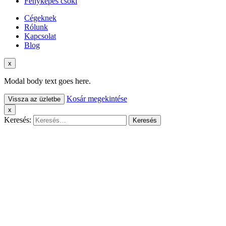
Fényképes csoki
Cégeknek
Rólunk
Kapcsolat
Blog
x
Modal body text goes here.
Kosár megekintése
Vissza az üzletbe
x
Keresés: