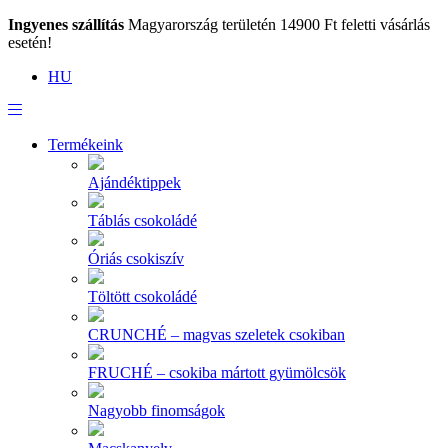
Ingyenes szállítás
Magyarország területén 14900 Ft feletti vásárlás
esetén!
HU
Termékeink
Ajándéktippek
Táblás csokoládé
Óriás csokiszív
Töltött csokoládé
CRUNCHÉ – magvas szeletek csokiban
FRUCHÉ – csokiba mártott gyümölcsök
Nagyobb finomságok