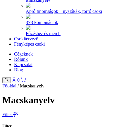
Macskanyelv
Apró finomságok – nyalókák, forró csoki
3×3 kombinációk
Főzéshez és merch
Csokitervező
Fényképes csoki
Cégeknek
Rólunk
Kapcsolat
Blog
0
Főoldal
/
Macskanyelv
Macskanyelv
Filter
Filter