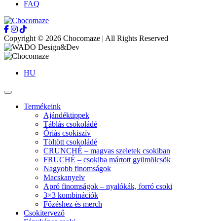
FAQ
Copyright © 2026 Chocomaze | All Rights Reserved
HU
Termékeink
Ajándéktippek
Táblás csokoládé
Óriás csokiszív
Töltött csokoládé
CRUNCHÉ – magvas szeletek csokiban
FRUCHÉ – csokiba mártott gyümölcsök
Nagyobb finomságok
Macskanyelv
Apró finomságok – nyalókák, forró csoki
3×3 kombinációk
Főzéshez és merch
Csokitervező