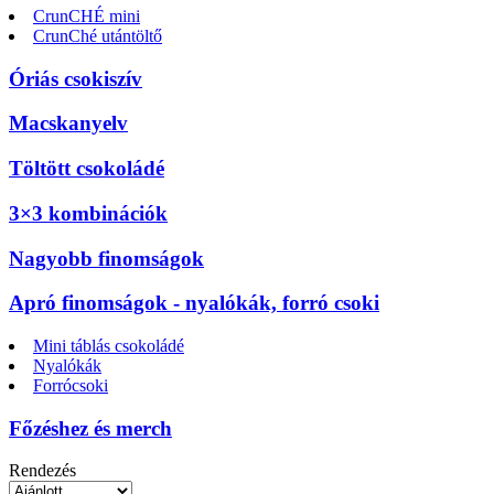
CrunCHÉ mini
CrunChé utántöltő
Óriás csokiszív
Macskanyelv
Töltött csokoládé
3×3 kombinációk
Nagyobb finomságok
Apró finomságok - nyalókák, forró csoki
Mini táblás csokoládé
Nyalókák
Forrócsoki
Főzéshez és merch
Rendezés