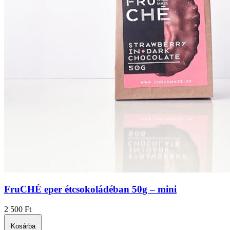
FruCHÉ eper étcsokoládéban 50g – mini
2 500
Ft
Kosárba