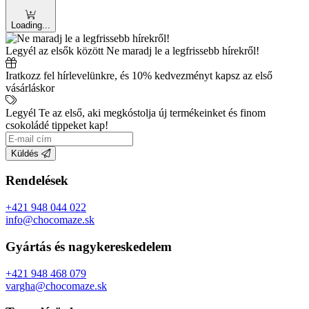
Loading...
Legyél az elsők között
Ne maradj le a legfrissebb hírekről!
Iratkozz fel hírlevelünkre, és 10% kedvezményt kapsz az első
vásárláskor
Legyél Te az első, aki megkóstolja új termékeinket és finom
csokoládé tippeket kap!
Küldés
Rendelések
+421 948 044 022
info@chocomaze.sk
Gyártás és nagykereskedelem
+421 948 468 079
vargha@chocomaze.sk