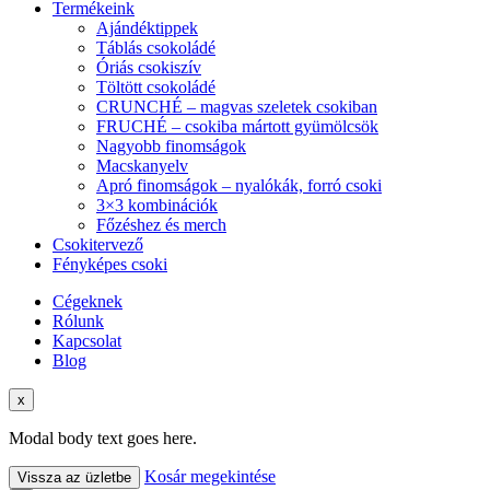
Termékeink
Ajándéktippek
Táblás csokoládé
Óriás csokiszív
Töltött csokoládé
CRUNCHÉ – magvas szeletek csokiban
FRUCHÉ – csokiba mártott gyümölcsök
Nagyobb finomságok
Macskanyelv
Apró finomságok – nyalókák, forró csoki
3×3 kombinációk
Főzéshez és merch
Csokitervező
Fényképes csoki
Cégeknek
Rólunk
Kapcsolat
Blog
x
Modal body text goes here.
Kosár megekintése
Vissza az üzletbe