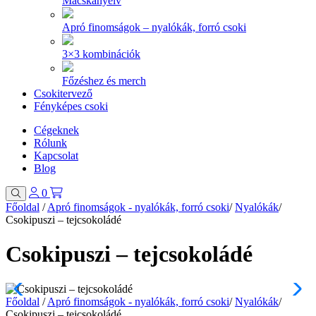
Macskanyelv
Apró finomságok – nyalókák, forró csoki
3×3 kombinációk
Főzéshez és merch
Csokitervező
Fényképes csoki
Cégeknek
Rólunk
Kapcsolat
Blog
0
Főoldal
/
Apró finomságok - nyalókák, forró csoki
/
Nyalókák
/
Csokipuszi – tejcsokoládé
Csokipuszi – tejcsokoládé
Főoldal
/
Apró finomságok - nyalókák, forró csoki
/
Nyalókák
/
Csokipuszi – tejcsokoládé