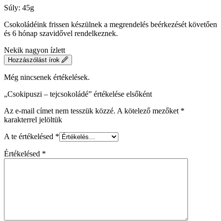
Súly: 45g
Csokoládéink frissen készülnek a megrendelés beérkezését követően
és 6 hónap szavidővel rendelkeznek.
Nekik nagyon ízlett
Hozzászólást írok
Még nincsenek értékelések.
„Csokipuszi – tejcsokoládé” értékelése elsőként
Az e-mail címet nem tesszük közzé.
A kötelező mezőket
*
karakterrel jelöltük
A te értékelésed
*
Értékelésed
*