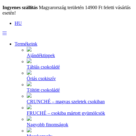
Ingyenes szállítás
Magyarország területén 14900 Ft feletti vásárlás
esetén!
HU
Termékeink
Ajándéktippek
Táblás csokoládé
Óriás csokiszív
Töltött csokoládé
CRUNCHÉ – magvas szeletek csokiban
FRUCHÉ – csokiba mártott gyümölcsök
Nagyobb finomságok