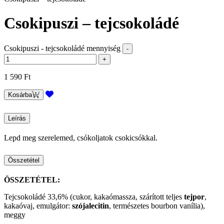
Csokipuszi – tejcsokoládé
Csokipuszi - tejcsokoládé mennyiség
1 590
Ft
Kosárba
Leírás
Lepd meg szerelemed, csókoljatok csokicsókkal.
Összetétel
ÖSSZETÉTEL:
Tejcsokoládé 33,6% (cukor, kakaómassza, szárított teljes
tejpor
,
kakaóvaj, emulgátor:
szójalecitin
, természetes bourbon vanília),
meggy