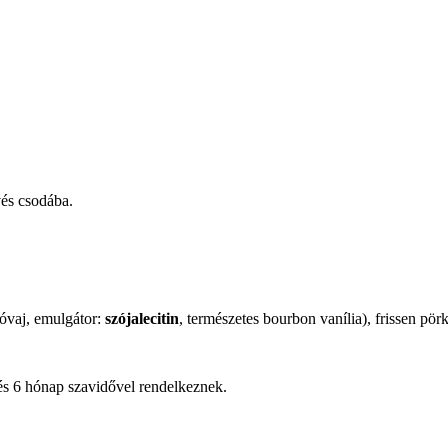
vés csodába.
óvaj, emulgátor:
szójalecitin
, természetes bourbon vanília), frissen pör
és 6 hónap szavidővel rendelkeznek.