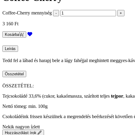
Coffee-Cherry mennyiség
3 160
Ft
Kosárba
Leírás
Tedd fel a lábad és harapj bele a lágy fahéjjal meghintett meggyes-ká
Összetétel
ÖSSZETÉTEL:
Tejcsokoládé 33,6% (cukor, kakaómassza, szárított teljes
tejpor
, kaka
Nettó tömeg: min. 100g
Csokoládéink frissen készülnek a megrendelés beérkezését követően 
Nekik nagyon ízlett
Hozzászólást írok