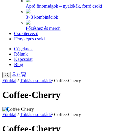
Apró finomságok – nyalókák, forró csoki
3×3 kombinációk
Főzéshez és merch
Csokitervező
Fényképes csoki
Cégeknek
Rólunk
Kapcsolat
Blog
0
Főoldal
/
Táblás csokoládé
/
Coffee-Cherry
Coffee-Cherry
Főoldal
/
Táblás csokoládé
/
Coffee-Cherry
Coffee-Cherry