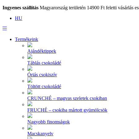
Ingyenes szállítás
Magyarország területén 14900 Ft feletti vásárlás es
HU
Termékeink
Ajándéktippek
Táblás csokoládé
Óriás csokiszív
Töltött csokoládé
CRUNCHÉ – magvas szeletek csokiban
FRUCHÉ – csokiba mártott gyümölcsök
Nagyobb finomságok
Macskanyelv