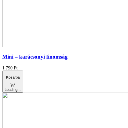
Mini – karácsonyi finomság
1 790
Ft
Kosárba
Loading...