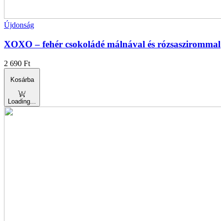
Újdonság
XOXO – fehér csokoládé málnával és rózsaszirommal
2 690
Ft
Kosárba
Loading...