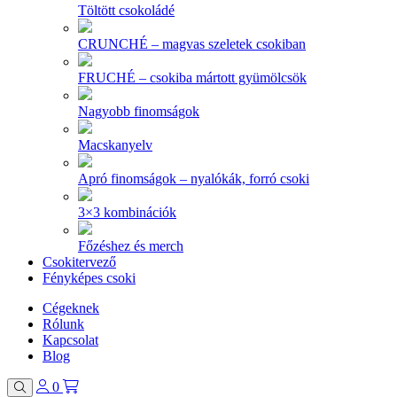
Töltött csokoládé
CRUNCHÉ – magvas szeletek csokiban
FRUCHÉ – csokiba mártott gyümölcsök
Nagyobb finomságok
Macskanyelv
Apró finomságok – nyalókák, forró csoki
3×3 kombinációk
Főzéshez és merch
Csokitervező
Fényképes csoki
Cégeknek
Rólunk
Kapcsolat
Blog
0