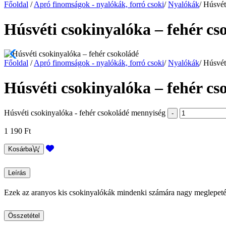
Főoldal
/
Apró finomságok - nyalókák, forró csoki
/
Nyalókák
/
Húsvét
Húsvéti csokinyalóka – fehér cs
Főoldal
/
Apró finomságok - nyalókák, forró csoki
/
Nyalókák
/
Húsvét
Húsvéti csokinyalóka – fehér cs
Húsvéti csokinyalóka - fehér csokoládé mennyiség
1 190
Ft
Kosárba
Leírás
Ezek az aranyos kis csokinyalókák mindenki számára nagy meglepeté
Összetétel