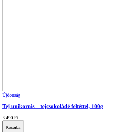
Újdonság
Tej unikornis – tejcsokoládé feltéttel, 100g
3 490
Ft
Kosárba