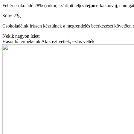
Fehér csokoládé 28% (cukor, szárított teljes
tejpor
, kakaóvaj, emulgá
Súly: 23g
Csokoládéink frissen készülnek a megrendelés beérkezését követően 
Nekik nagyon ízlett
Hasonló termékeink
Akik ezt vették, ezt is vették