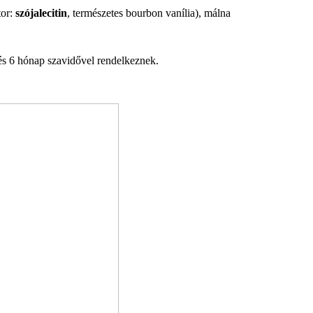
tor:
szójalecitin
, természetes bourbon vanília), málna
és 6 hónap szavidővel rendelkeznek.