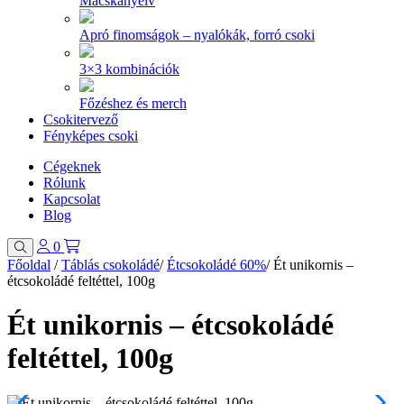
Macskanyelv
Apró finomságok – nyalókák, forró csoki
3×3 kombinációk
Főzéshez és merch
Csokitervező
Fényképes csoki
Cégeknek
Rólunk
Kapcsolat
Blog
0
Főoldal
/
Táblás csokoládé
/
Étcsokoládé 60%
/
Ét unikornis –
étcsokoládé feltéttel, 100g
Ét unikornis – étcsokoládé
feltéttel, 100g