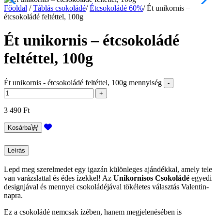
Főoldal
/
Táblás csokoládé
/
Étcsokoládé 60%
/
Ét unikornis –
étcsokoládé feltéttel, 100g
Ét unikornis – étcsokoládé
feltéttel, 100g
Ét unikornis - étcsokoládé feltéttel, 100g mennyiség
3 490
Ft
Kosárba
Leírás
Lepd meg szerelmedet egy igazán különleges ajándékkal, amely tele
van varázslattal és édes ízekkel! Az
Unikornisos Csokoládé
egyedi
designjával és mennyei csokoládéjával tökéletes választás Valentin-
napra.
Ez a csokoládé nemcsak ízében, hanem megjelenésében is