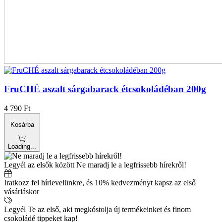
FruCHÉ aszalt sárgabarack étcsokoládéban 200g
4 790
Ft
Kosárba
Loading...
Legyél az elsők között
Ne maradj le a legfrissebb hírekről!
Iratkozz fel hírlevelünkre, és 10% kedvezményt kapsz az első
vásárláskor
Legyél Te az első, aki megkóstolja új termékeinket és finom
csokoládé tippeket kap!