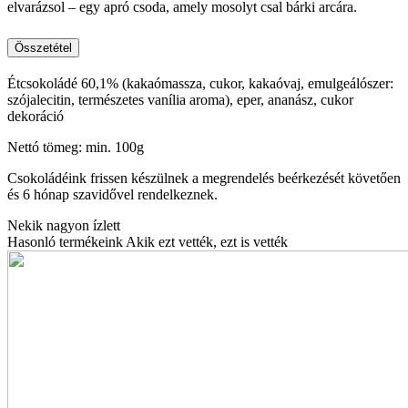
elvarázsol – egy apró csoda, amely mosolyt csal bárki arcára.
Összetétel
Étcsokoládé 60,1% (kakaómassza, cukor, kakaóvaj, emulgeálószer:
szójalecitin, természetes vanília aroma), eper, ananász, cukor
dekoráció
Nettó tömeg: min. 100g
Csokoládéink frissen készülnek a megrendelés beérkezését követően
és 6 hónap szavidővel rendelkeznek.
Nekik nagyon ízlett
Hasonló termékeink
Akik ezt vették, ezt is vették