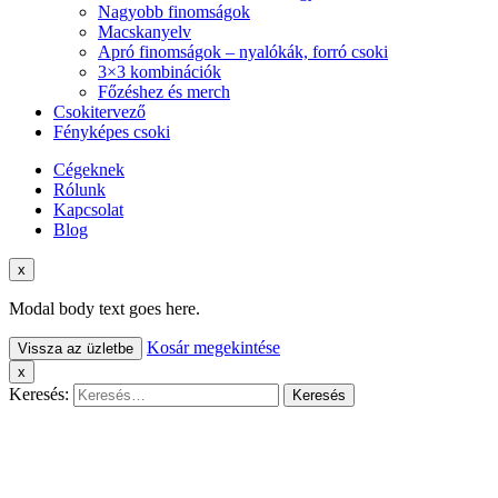
Nagyobb finomságok
Macskanyelv
Apró finomságok – nyalókák, forró csoki
3×3 kombinációk
Főzéshez és merch
Csokitervező
Fényképes csoki
Cégeknek
Rólunk
Kapcsolat
Blog
x
Modal body text goes here.
Kosár megekintése
Vissza az üzletbe
x
Keresés: