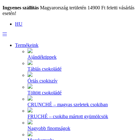
Ingyenes szállítás
Magyarország területén 14900 Ft feletti vásárlás
esetén!
HU
Termékeink
Ajándéktippek
Táblás csokoládé
Óriás csokiszív
Töltött csokoládé
CRUNCHÉ – magvas szeletek csokiban
FRUCHÉ – csokiba mártott gyümölcsök
Nagyobb finomságok