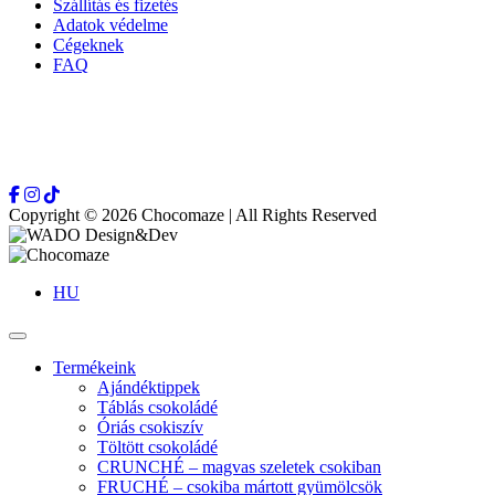
Szállítás és fizetés
Adatok védelme
Cégeknek
FAQ
Copyright © 2026 Chocomaze | All Rights Reserved
HU
Termékeink
Ajándéktippek
Táblás csokoládé
Óriás csokiszív
Töltött csokoládé
CRUNCHÉ – magvas szeletek csokiban
FRUCHÉ – csokiba mártott gyümölcsök